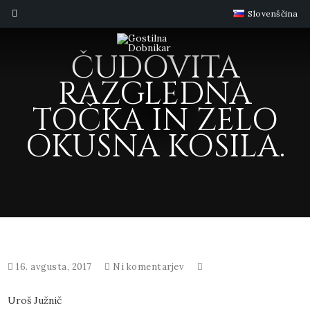
Slovenščina
ČUDOVITA
RAZGLEDNA
TOČKA IN ZELO
OKUSNA KOSILA.
16. avgusta, 2017
Ni komentarjev
Uroš Južnič