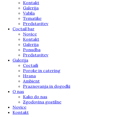
Kontakt
Galerija
Vabila
Tematike
Predstavitev
Coctail bar
Novice
Kontakt
Galerija
Ponudba
Predstavitev
Galerija
Coctaili
Poroke in catering
Hrana
Ambient
Praznovanja in dogodki
O nas
Kako do nas
Zgodovina gostilne
Novice
Kontakt