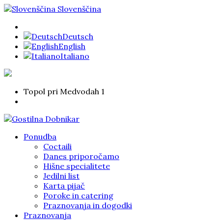
Slovenščina
Deutsch
English
Italiano
Topol pri Medvodah 1
Ponudba
Coctaili
Danes priporočamo
Hišne specialitete
Jedilni list
Karta pijač
Poroke in catering
Praznovanja in dogodki
Praznovanja