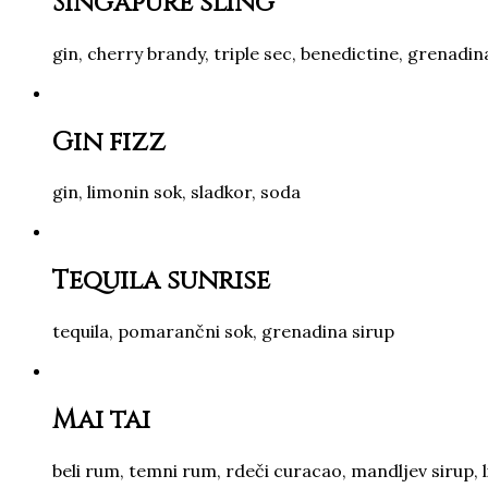
Singapure sling
gin, cherry brandy, triple sec, benedictine, grenadi
Gin fizz
gin, limonin sok, sladkor, soda
Tequila sunrise
tequila, pomarančni sok, grenadina sirup
Mai tai
beli rum, temni rum, rdeči curacao, mandljev sirup, 