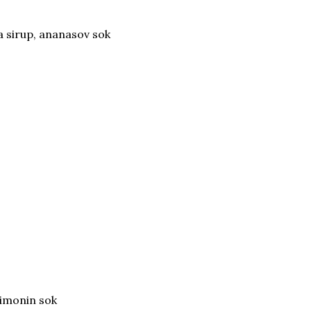
na sirup, ananasov sok
limonin sok