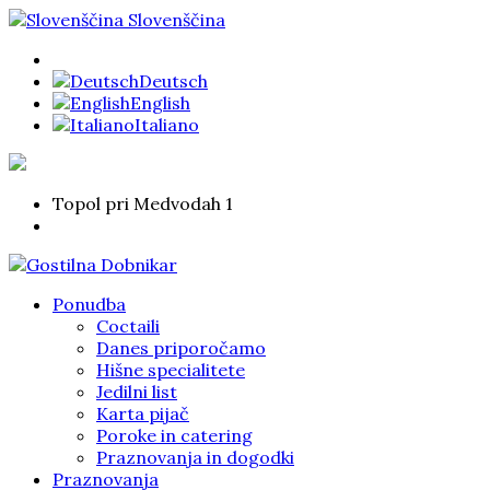
Slovenščina
Deutsch
English
Italiano
Topol pri Medvodah 1
Ponudba
Coctaili
Danes priporočamo
Hišne specialitete
Jedilni list
Karta pijač
Poroke in catering
Praznovanja in dogodki
Praznovanja