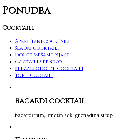
Ponudba
Cocktaili
Aperitivni cocktaili
Sladki cocktaili
Dolge mešane pijače
Coctaili s penino
Brezalkoholni cocktaili
Topli coctaili
Bacardi cocktail
bacardi rum, limetin sok, grenadina sirup