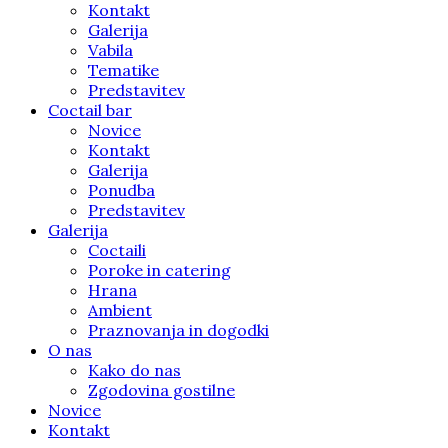
Kontakt
Galerija
Vabila
Tematike
Predstavitev
Coctail bar
Novice
Kontakt
Galerija
Ponudba
Predstavitev
Galerija
Coctaili
Poroke in catering
Hrana
Ambient
Praznovanja in dogodki
O nas
Kako do nas
Zgodovina gostilne
Novice
Kontakt