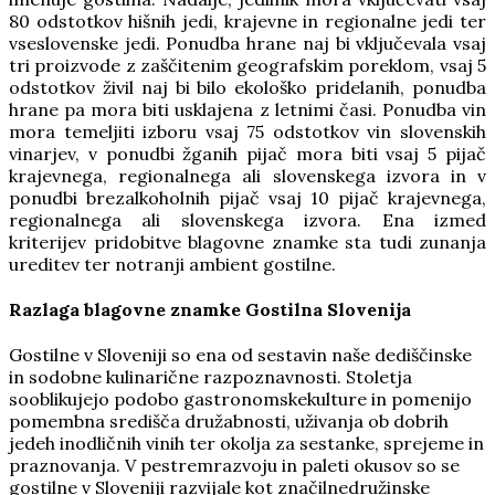
80 odstotkov hišnih jedi, krajevne in regionalne jedi ter
vseslovenske jedi. Ponudba hrane naj bi vključevala vsaj
tri proizvode z zaščitenim geografskim poreklom, vsaj 5
odstotkov živil naj bi bilo ekološko pridelanih, ponudba
hrane pa mora biti usklajena z letnimi časi. Ponudba vin
mora temeljiti izboru vsaj 75 odstotkov vin slovenskih
vinarjev, v ponudbi žganih pijač mora biti vsaj 5 pijač
krajevnega, regionalnega ali slovenskega izvora in v
ponudbi brezalkoholnih pijač vsaj 10 pijač krajevnega,
regionalnega ali slovenskega izvora. Ena izmed
kriterijev pridobitve blagovne znamke sta tudi zunanja
ureditev ter notranji ambient gostilne.
Razlaga blagovne znamke Gostilna Slovenija
Gostilne v Sloveniji so ena od sestavin naše dediščinske
in sodobne kulinarične razpoznavnosti. Stoletja
sooblikujejo podobo gastronomskekulture in pomenijo
pomembna središča družabnosti, uživanja ob dobrih
jedeh inodličnih vinih ter okolja za sestanke, sprejeme in
praznovanja. V pestremrazvoju in paleti okusov so se
gostilne v Sloveniji razvijale kot značilnedružinske