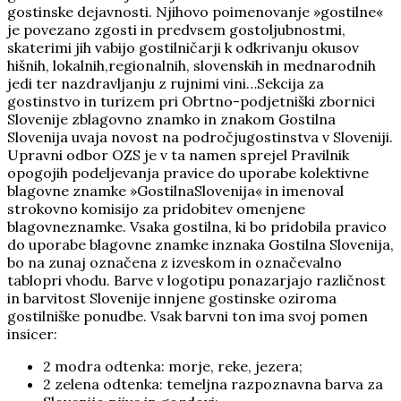
gostinske dejavnosti. Njihovo poimenovanje »gostilne«
je povezano zgosti in predvsem
gostoljubnostmi,
skaterimi jih vabijo gostilničarji k odkrivanju okusov
hišnih, lokalnih,regionalnih, slovenskih in mednarodnih
jedi ter nazdravljanju z rujnimi vini…Sekcija za
gostinstvo in turizem pri Obrtno-podjetniški zbornici
Slovenije zblagovno znamko in znakom Gostilna
Slovenija uvaja novost na področjugostinstva v Sloveniji.
Upravni odbor OZS je v ta namen sprejel Pravilnik
opogojih podeljevanja pravice do uporabe kolektivne
blagovne znamke »GostilnaSlovenija« in imenoval
strokovno komisijo za pridobitev omenjene
blagovneznamke. Vsaka gostilna, ki bo pridobila pravico
do uporabe blagovne znamke inznaka Gostilna Slovenija,
bo na zunaj označena z izveskom in označevalno
tablopri vhodu. Barve v logotipu ponazarjajo različnost
in barvitost Slovenije innjene gostinske oziroma
gostilniške ponudbe. Vsak barvni ton ima svoj pomen
insicer:
2 modra odtenka: morje, reke, jezera;
2 zelena odtenka: temeljna razpoznavna barva za