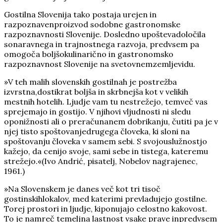
Gostilna Slovenija tako postaja urejen in
razpoznavenproizvod sodobne gastronomske
razpoznavnosti Slovenije. Dosledno upoštevadoločila
sonaravnega in trajnostnega razvoja, predvsem pa
omogoča boljšokulinarično in gastronomsko
razpoznavnost Slovenije na svetovnemzemljevidu.
»V teh malih slovenskih gostilnah je postrežba
izvrstna,dostikrat boljša in skrbnejša kot v velikih
mestnih hotelih. Ljudje vam tu nestrežejo, temveč vas
sprejemajo in gostijo. V njihovi vljudnosti ni sledu
oponižnosti ali o preračunanem dobrikanju, čutiti pa je v
njej tisto spoštovanjedrugega človeka, ki sloni na
spoštovanju človeka v samem sebi. S svojouslužnostjo
kažejo, da cenijo svoje, sami sebe in tistega, kateremu
strežejo.«(Ivo Andrić, pisatelj, Nobelov nagrajenec,
1961.)
»Na Slovenskem je danes več kot tri tisoč
gostinskihlokalov, med katerimi prevladujejo gostilne.
Torej prostori in ljudje, kiponujajo celostno kakovost.
To je namreč temeljna lastnost vsake prave inpredvsem