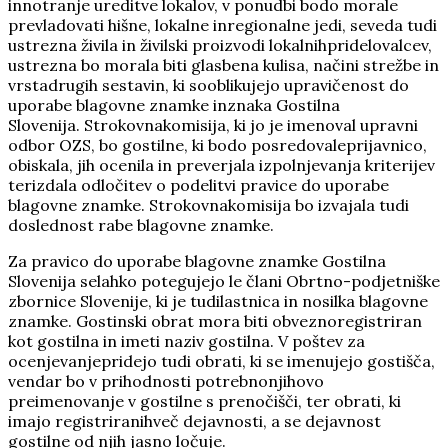
innotranje ureditve lokalov, v ponudbi bodo morale
prevladovati hišne, lokalne inregionalne jedi, seveda tudi
ustrezna živila in živilski proizvodi lokalnihpridelovalcev,
ustrezna bo morala biti glasbena kulisa, načini strežbe in
vrstadrugih sestavin, ki sooblikujejo upravičenost do
uporabe blagovne znamke inznaka Gostilna
Slovenija.
Strokovnakomisija, ki jo je imenoval upravni
odbor OZS, bo gostilne, ki bodo posredovaleprijavnico,
obiskala, jih ocenila in preverjala izpolnjevanja kriterijev
terizdala odločitev o podelitvi pravice do uporabe
blagovne znamke. Strokovnakomisija bo izvajala tudi
doslednost rabe blagovne znamke.
Za pravico do uporabe blagovne znamke Gostilna
Slovenija selahko potegujejo le člani Obrtno-podjetniške
zbornice Slovenije, ki je tudilastnica in nosilka blagovne
znamke. Gostinski obrat mora biti obveznoregistriran
kot gostilna in imeti naziv gostilna. V poštev za
ocenjevanjepridejo tudi obrati, ki se imenujejo gostišča,
vendar bo v prihodnosti potrebnonjihovo
preimenovanje v gostilne s prenočišči, ter obrati, ki
imajo registriranihveč dejavnosti, a se dejavnost
gostilne od njih jasno ločuje.