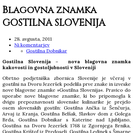
Blagovna znamka
GOSTILNA SLOVENIJA
28. avgusta, 2011
Ni komentarjev
Gostilna Dobnikar
Gostilna Slovenija – nova blagovna znamka
kakovosti in gostoljubnosti v Sloveniji
Obrtno podjetniška zbornica Slovenije je včeraj v
gostilni na Dvoru Jezeršek podelila prve znake in izveske
nove blagovne znamke »Gostilna Slovenija«. Pravico do
uporabe nove blagovne znamke, ki bo pripomogla k
dvigu prepoznavnosti slovenske kulinarike je prejelo
osem slovenskih gostiln: Gostilna Ančka iz Šenčurja,
Arvaj iz Kranja, Gostilna Belšak, Slavkov dom z Golega
Brda, Gostilna Dobnikar s Katerine nad Ljubljano,
Gostilna na Dvoru Jezeršek 1768 iz Zgornjega Brnika,
Gostilna Krištof iz Predoselj, Gostilna Ledinek s Šmarne