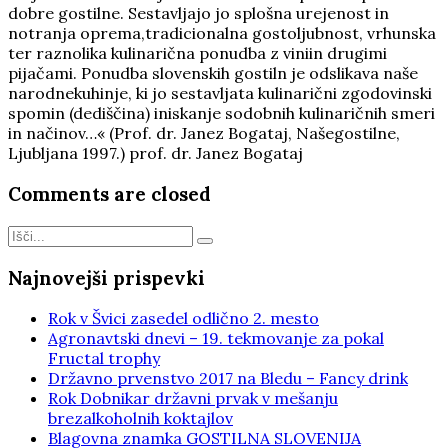
dobre gostilne. Sestavljajo jo splošna urejenost in
notranja oprema,tradicionalna gostoljubnost, vrhunska
ter raznolika kulinarična ponudba z viniin drugimi
pijačami. Ponudba slovenskih gostiln je odslikava naše
narodnekuhinje, ki jo sestavljata kulinarični zgodovinski
spomin (dediščina) iniskanje sodobnih kulinaričnih smeri
in načinov…« (Prof. dr. Janez Bogataj, Našegostilne,
Ljubljana 1997.) prof. dr. Janez Bogataj
Comments are closed
Najnovejši prispevki
Rok v Švici zasedel odlično 2. mesto
Agronavtski dnevi – 19. tekmovanje za pokal
Fructal trophy
Državno prvenstvo 2017 na Bledu – Fancy drink
Rok Dobnikar državni prvak v mešanju
brezalkoholnih koktajlov
Blagovna znamka GOSTILNA SLOVENIJA