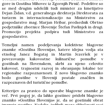
gore in Gostilna Mihovec iz Zgornjih Pirnič. Podelitve so
se med drugim udeležili tudi minister za kmetijstvo
Dejan Židan, v.d. generalnega direktorja Direktorata za
turizem in internacionalizacijo na Ministrstvu za
gospodarstvo mag. Marjan Hribar, predsednik Obrtno
podjetniške zbornice Slovenije Štefan Pavlinjek in drugi.
Promocijo projekta podpira tudi Ministrstvo za
gospodarstvo.
Temeljni namen podeljevanja kolektivne blagovne
znamke »Gostilna Slovenija«, katere idejna vodja sta
etnolog Janez Bogataj in Martin Jezeršek je v
povezovanju kakovostne kulinarične ponudbe v
gostilnah na Slovenskem, skrbi za njeno celovito
kakovost, trajnostni razvoj in ohranjanju lokalne ter
regionalne razpoznavnosti. Z novo blagovno znamko
bodo gostilne v Sloveniji postale značilen in
razpoznaven del turistične ponudbe.
Kriterijev za pravico do uporabe blagovne znamke je
več. Prvi pogoj je, da lahko gostinec pridobi blagovno
znamko »Gostilna Slovenija« je, da se gostinski obrat
imenuje gostilna. Nadalje, jedilnik mora vključevati vsaj