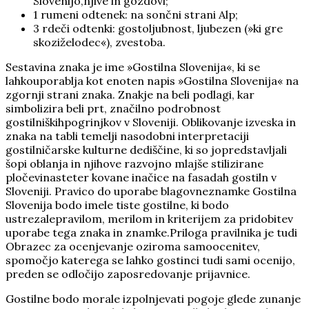
Slovenijo,njive in gozdovi;
1 rumeni odtenek: na sončni strani Alp;
3 rdeči odtenki: gostoljubnost, ljubezen (»ki gre
skoziželodec«), zvestoba.
Sestavina znaka je ime »Gostilna Slovenija«, ki se
lahkouporablja kot enoten napis »Gostilna Slovenija« na
zgornji strani znaka. Znakje na beli podlagi, kar
simbolizira beli prt, značilno podrobnost
gostilniškihpogrinjkov v Sloveniji. Oblikovanje izveska in
znaka na tabli temelji nasodobni interpretaciji
gostilničarske kulturne dediščine, ki so jopredstavljali
šopi oblanja in njihove razvojno mlajše stilizirane
pločevinasteter kovane inačice na fasadah gostiln v
Sloveniji. Pravico do uporabe blagovneznamke Gostilna
Slovenija bodo imele tiste gostilne, ki bodo
ustrezalepravilom, merilom in kriterijem za pridobitev
uporabe tega znaka in znamke.Priloga pravilnika je tudi
Obrazec za ocenjevanje oziroma samoocenitev,
spomočjo katerega se lahko gostinci tudi sami ocenijo,
preden se odločijo zaposredovanje prijavnice.
Gostilne bodo morale izpolnjevati pogoje glede zunanje