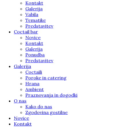
Kontakt
Galerija
Vabila
Tematike
Predstavitev
Coctail bar
Novice
Kontakt
Galerija
Ponudba
Predstavitev
Galerija
Coctaili
Poroke in catering
Hrana
Ambient
Praznovanja in dogodki
O nas
Kako do nas
Zgodovina gostilne
Novice
Kontakt