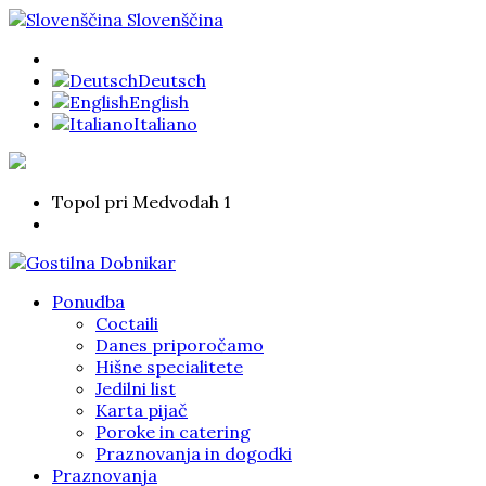
Slovenščina
Deutsch
English
Italiano
Topol pri Medvodah 1
Ponudba
Coctaili
Danes priporočamo
Hišne specialitete
Jedilni list
Karta pijač
Poroke in catering
Praznovanja in dogodki
Praznovanja