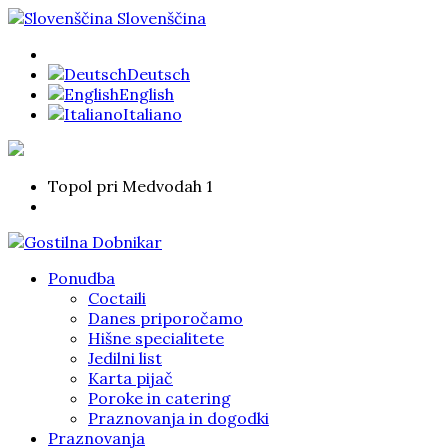
Slovenščina
Deutsch
English
Italiano
Topol pri Medvodah 1
Ponudba
Coctaili
Danes priporočamo
Hišne specialitete
Jedilni list
Karta pijač
Poroke in catering
Praznovanja in dogodki
Praznovanja