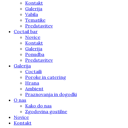
Kontakt
Galerija
Vabila
Tematike
Predstavitev
Coctail bar
Novice
Kontakt
Galerija
Ponudba
Predstavitev
Galerija
Coctaili
Poroke in catering
Hrana
Ambient
Praznovanja in dogodki
O nas
Kako do nas
Zgodovina gostilne
Novice
Kontakt