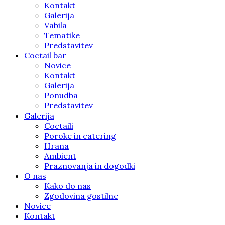
Kontakt
Galerija
Vabila
Tematike
Predstavitev
Coctail bar
Novice
Kontakt
Galerija
Ponudba
Predstavitev
Galerija
Coctaili
Poroke in catering
Hrana
Ambient
Praznovanja in dogodki
O nas
Kako do nas
Zgodovina gostilne
Novice
Kontakt