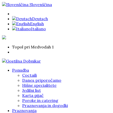
Slovenščina
Deutsch
English
Italiano
Topol pri Medvodah 1
Ponudba
Coctaili
Danes priporočamo
Hišne specialitete
Jedilni list
Karta pijač
Poroke in catering
Praznovanja in dogodki
Praznovanja