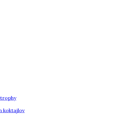
 trophy
h koktajlov