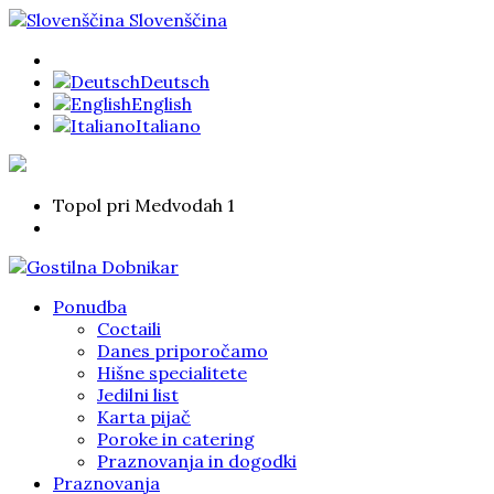
Slovenščina
Deutsch
English
Italiano
Topol pri Medvodah 1
Ponudba
Coctaili
Danes priporočamo
Hišne specialitete
Jedilni list
Karta pijač
Poroke in catering
Praznovanja in dogodki
Praznovanja