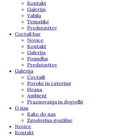
Kontakt
Galerija
Vabila
Tematike
Predstavitev
Coctail bar
Novice
Kontakt
Galerija
Ponudba
Predstavitev
Galerija
Coctaili
Poroke in catering
Hrana
Ambient
Praznovanja in dogodki
O nas
Kako do nas
Zgodovina gostilne
Novice
Kontakt