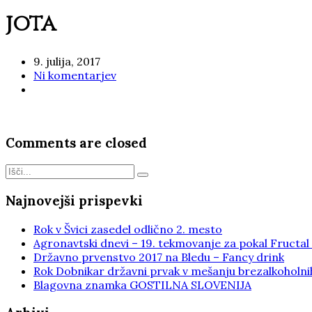
jota
9. julija, 2017
Ni komentarjev
Comments are closed
Najnovejši prispevki
Rok v Švici zasedel odlično 2. mesto
Agronavtski dnevi – 19. tekmovanje za pokal Fructal
Državno prvenstvo 2017 na Bledu – Fancy drink
Rok Dobnikar državni prvak v mešanju brezalkoholni
Blagovna znamka GOSTILNA SLOVENIJA