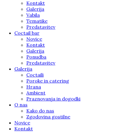
Kontakt
Galerija
Vabila
Tematike
Predstavitev
Coctail bar
Novice
Kontakt
Galerija
Ponudba
Predstavitev
Galerija
Coctaili
Poroke in catering
Hrana
Ambient
Praznovanja in dogodki
O nas
Kako do nas
Zgodovina gostilne
Novice
Kontakt