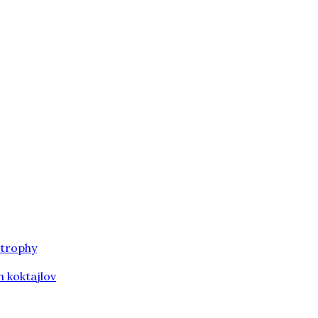
 trophy
h koktajlov