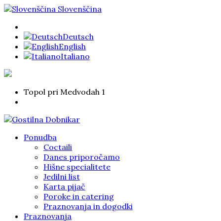
Slovenščina
Deutsch
English
Italiano
Topol pri Medvodah 1
Ponudba
Coctaili
Danes priporočamo
Hišne specialitete
Jedilni list
Karta pijač
Poroke in catering
Praznovanja in dogodki
Praznovanja