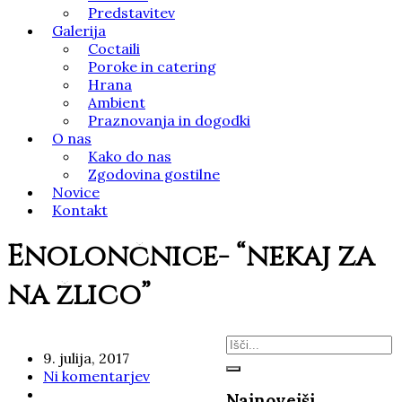
Predstavitev
Galerija
Coctaili
Poroke in catering
Hrana
Ambient
Praznovanja in dogodki
O nas
Kako do nas
Zgodovina gostilne
Novice
Kontakt
Enolončnice- “nekaj za
na žlico”
9. julija, 2017
Ni komentarjev
Najnovejši