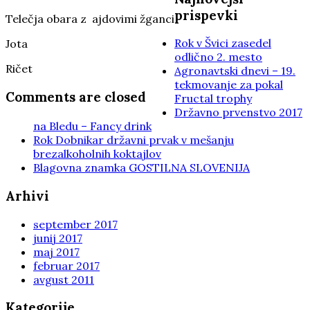
prispevki
Telečja obara z ajdovimi žganci
Rok v Švici zasedel
Jota
odlično 2. mesto
Ričet
Agronavtski dnevi – 19.
tekmovanje za pokal
Comments are closed
Fructal trophy
Državno prvenstvo 2017
na Bledu – Fancy drink
Rok Dobnikar državni prvak v mešanju
brezalkoholnih koktajlov
Blagovna znamka GOSTILNA SLOVENIJA
Arhivi
september 2017
junij 2017
maj 2017
februar 2017
avgust 2011
Kategorije