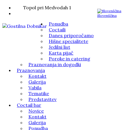
Topol pri Medvodah 1
Slovenščina
Ponudba
Coctaili
Danes priporočamo
Hišne specialitete
Jedilni list
Karta pijač
Poroke in catering
Praznovanja in dogodki
Praznovanja
Kontakt
Galerija
Vabila
Tematike
Predstavitev
Coctail bar
Novice
Kontakt
Galerija
Ponudba