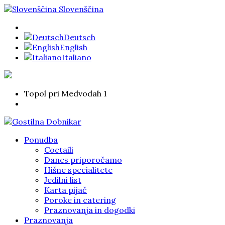
Slovenščina
Deutsch
English
Italiano
Topol pri Medvodah 1
Ponudba
Coctaili
Danes priporočamo
Hišne specialitete
Jedilni list
Karta pijač
Poroke in catering
Praznovanja in dogodki
Praznovanja