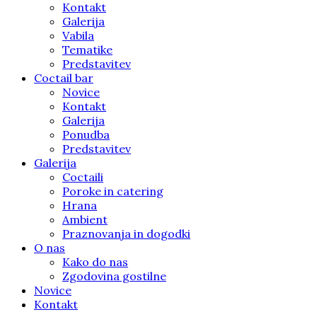
Kontakt
Galerija
Vabila
Tematike
Predstavitev
Coctail bar
Novice
Kontakt
Galerija
Ponudba
Predstavitev
Galerija
Coctaili
Poroke in catering
Hrana
Ambient
Praznovanja in dogodki
O nas
Kako do nas
Zgodovina gostilne
Novice
Kontakt