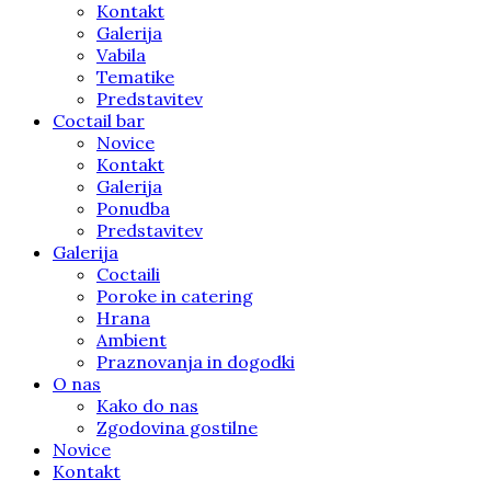
Kontakt
Galerija
Vabila
Tematike
Predstavitev
Coctail bar
Novice
Kontakt
Galerija
Ponudba
Predstavitev
Galerija
Coctaili
Poroke in catering
Hrana
Ambient
Praznovanja in dogodki
O nas
Kako do nas
Zgodovina gostilne
Novice
Kontakt