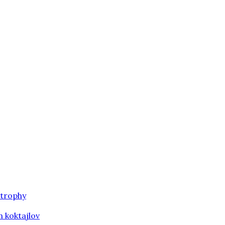
 trophy
h koktajlov