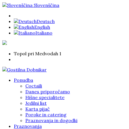
Slovenščina
Deutsch
English
Italiano
Topol pri Medvodah 1
Ponudba
Coctaili
Danes priporočamo
Hišne specialitete
Jedilni list
Karta pijač
Poroke in catering
Praznovanja in dogodki
Praznovanja