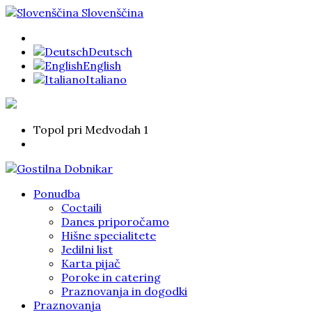
Slovenščina
Deutsch
English
Italiano
Topol pri Medvodah 1
Ponudba
Coctaili
Danes priporočamo
Hišne specialitete
Jedilni list
Karta pijač
Poroke in catering
Praznovanja in dogodki
Praznovanja