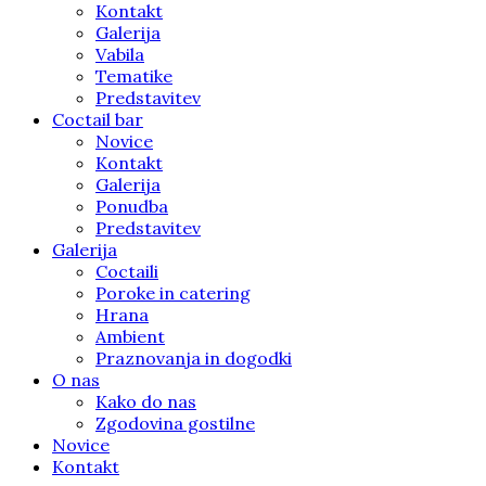
Kontakt
Galerija
Vabila
Tematike
Predstavitev
Coctail bar
Novice
Kontakt
Galerija
Ponudba
Predstavitev
Galerija
Coctaili
Poroke in catering
Hrana
Ambient
Praznovanja in dogodki
O nas
Kako do nas
Zgodovina gostilne
Novice
Kontakt