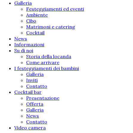
Galleria
Festeggiamenti ed eventi
Ambiente
Cibo
Matrimoni e catering
Cocktail
News
Informazioni
Su di noi
Storia della locanda
Come arrivare
I festeggiamenti dei bambini
Galleria
Inviti
Contatto
Cocktail bar
Presentazione
Offerta
Galleria
News
Contatto
Video camera