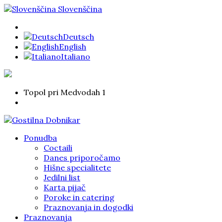
Slovenščina
Deutsch
English
Italiano
Topol pri Medvodah 1
Ponudba
Coctaili
Danes priporočamo
Hišne specialitete
Jedilni list
Karta pijač
Poroke in catering
Praznovanja in dogodki
Praznovanja