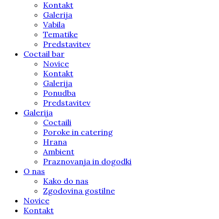
Kontakt
Galerija
Vabila
Tematike
Predstavitev
Coctail bar
Novice
Kontakt
Galerija
Ponudba
Predstavitev
Galerija
Coctaili
Poroke in catering
Hrana
Ambient
Praznovanja in dogodki
O nas
Kako do nas
Zgodovina gostilne
Novice
Kontakt