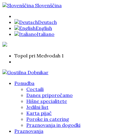
Slovenščina
Deutsch
English
Italiano
Topol pri Medvodah 1
Ponudba
Coctaili
Danes priporočamo
Hišne specialitete
Jedilni list
Karta pijač
Poroke in catering
Praznovanja in dogodki
Praznovanja