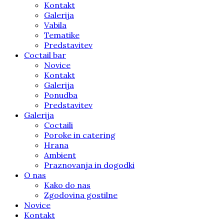
Kontakt
Galerija
Vabila
Tematike
Predstavitev
Coctail bar
Novice
Kontakt
Galerija
Ponudba
Predstavitev
Galerija
Coctaili
Poroke in catering
Hrana
Ambient
Praznovanja in dogodki
O nas
Kako do nas
Zgodovina gostilne
Novice
Kontakt