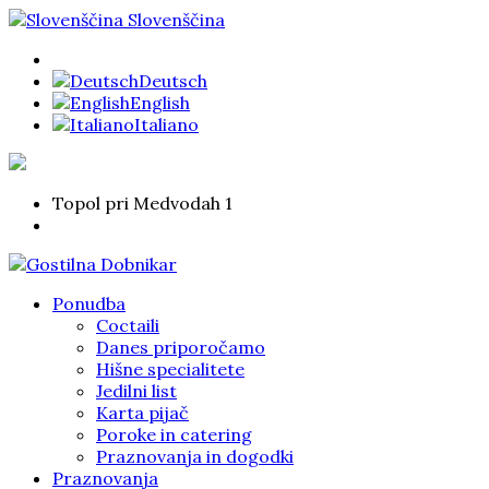
Slovenščina
Deutsch
English
Italiano
Topol pri Medvodah 1
Ponudba
Coctaili
Danes priporočamo
Hišne specialitete
Jedilni list
Karta pijač
Poroke in catering
Praznovanja in dogodki
Praznovanja