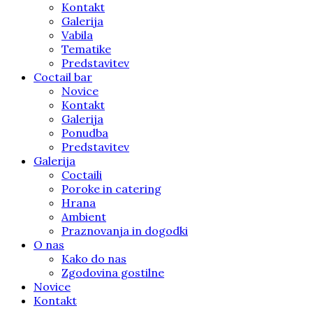
Kontakt
Galerija
Vabila
Tematike
Predstavitev
Coctail bar
Novice
Kontakt
Galerija
Ponudba
Predstavitev
Galerija
Coctaili
Poroke in catering
Hrana
Ambient
Praznovanja in dogodki
O nas
Kako do nas
Zgodovina gostilne
Novice
Kontakt