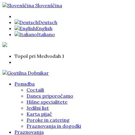
Slovenščina
Deutsch
English
Italiano
Topol pri Medvodah 1
Ponudba
Coctaili
Danes priporočamo
Hišne specialitete
Jedilni list
Karta pijač
Poroke in catering
Praznovanja in dogodki
Praznovanja