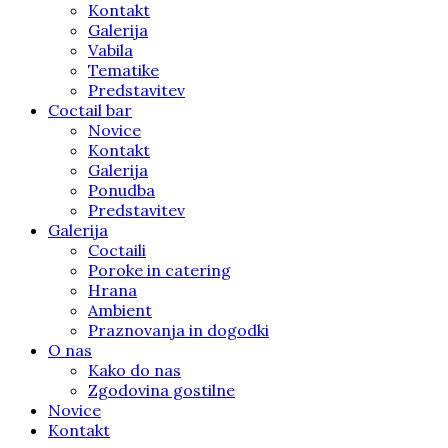
Kontakt
Galerija
Vabila
Tematike
Predstavitev
Coctail bar
Novice
Kontakt
Galerija
Ponudba
Predstavitev
Galerija
Coctaili
Poroke in catering
Hrana
Ambient
Praznovanja in dogodki
O nas
Kako do nas
Zgodovina gostilne
Novice
Kontakt