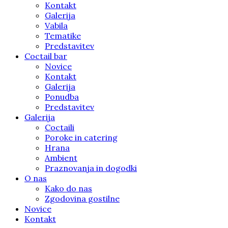
Kontakt
Galerija
Vabila
Tematike
Predstavitev
Coctail bar
Novice
Kontakt
Galerija
Ponudba
Predstavitev
Galerija
Coctaili
Poroke in catering
Hrana
Ambient
Praznovanja in dogodki
O nas
Kako do nas
Zgodovina gostilne
Novice
Kontakt