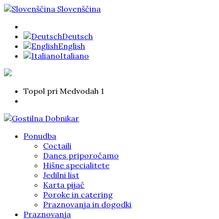
Slovenščina
Deutsch
English
Italiano
Topol pri Medvodah 1
Ponudba
Coctaili
Danes priporočamo
Hišne specialitete
Jedilni list
Karta pijač
Poroke in catering
Praznovanja in dogodki
Praznovanja