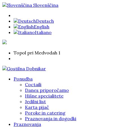
Slovenščina
Deutsch
English
Italiano
Topol pri Medvodah 1
Ponudba
Coctaili
Danes priporočamo
Hišne specialitete
Jedilni list
Karta pijač
Poroke in catering
Praznovanja in dogodki
Praznovanja