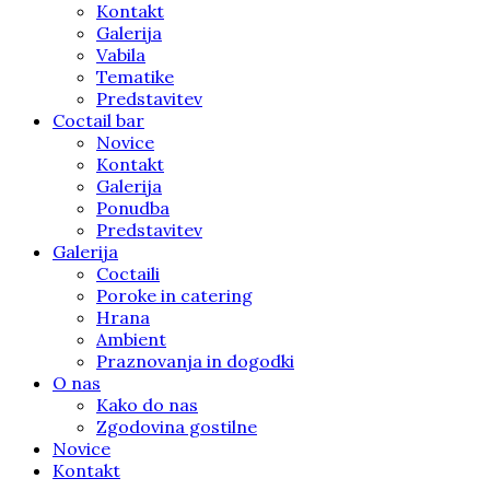
Kontakt
Galerija
Vabila
Tematike
Predstavitev
Coctail bar
Novice
Kontakt
Galerija
Ponudba
Predstavitev
Galerija
Coctaili
Poroke in catering
Hrana
Ambient
Praznovanja in dogodki
O nas
Kako do nas
Zgodovina gostilne
Novice
Kontakt