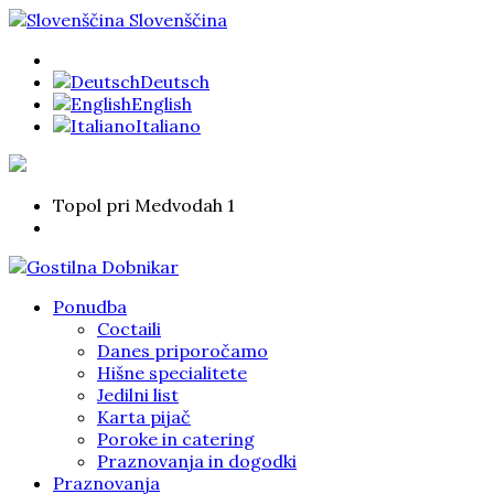
Slovenščina
Deutsch
English
Italiano
Topol pri Medvodah 1
Ponudba
Coctaili
Danes priporočamo
Hišne specialitete
Jedilni list
Karta pijač
Poroke in catering
Praznovanja in dogodki
Praznovanja