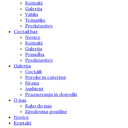
Kontakt
Galerija
Vabila
Tematike
Predstavitev
Coctail bar
Novice
Kontakt
Galerija
Ponudba
Predstavitev
Galerija
Coctaili
Poroke in catering
Hrana
Ambient
Praznovanja in dogodki
O nas
Kako do nas
Zgodovina gostilne
Novice
Kontakt