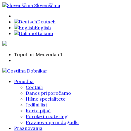
Slovenščina
Deutsch
English
Italiano
Topol pri Medvodah 1
Ponudba
Coctaili
Danes priporočamo
Hišne specialitete
Jedilni list
Karta pijač
Poroke in catering
Praznovanja in dogodki
Praznovanja