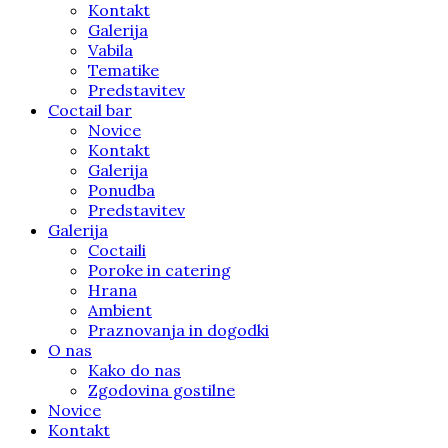
Kontakt
Galerija
Vabila
Tematike
Predstavitev
Coctail bar
Novice
Kontakt
Galerija
Ponudba
Predstavitev
Galerija
Coctaili
Poroke in catering
Hrana
Ambient
Praznovanja in dogodki
O nas
Kako do nas
Zgodovina gostilne
Novice
Kontakt