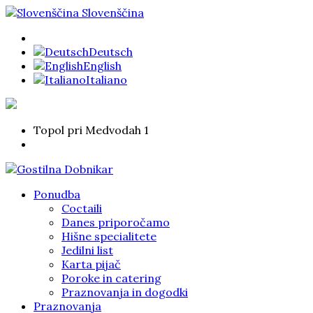
Slovenščina
Deutsch
English
Italiano
Topol pri Medvodah 1
Ponudba
Coctaili
Danes priporočamo
Hišne specialitete
Jedilni list
Karta pijač
Poroke in catering
Praznovanja in dogodki
Praznovanja