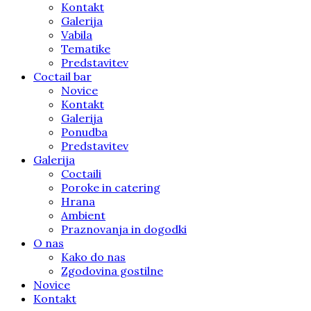
Kontakt
Galerija
Vabila
Tematike
Predstavitev
Coctail bar
Novice
Kontakt
Galerija
Ponudba
Predstavitev
Galerija
Coctaili
Poroke in catering
Hrana
Ambient
Praznovanja in dogodki
O nas
Kako do nas
Zgodovina gostilne
Novice
Kontakt