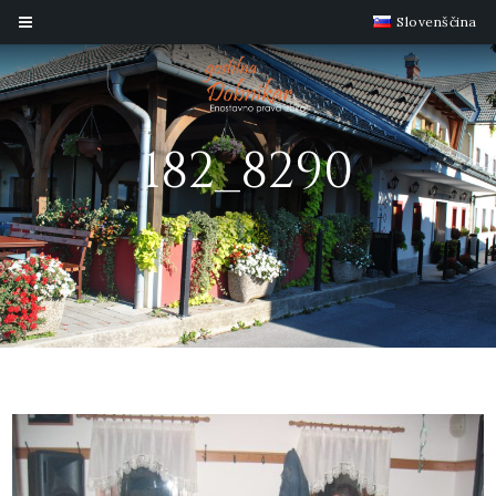
Slovenščina
182_8290