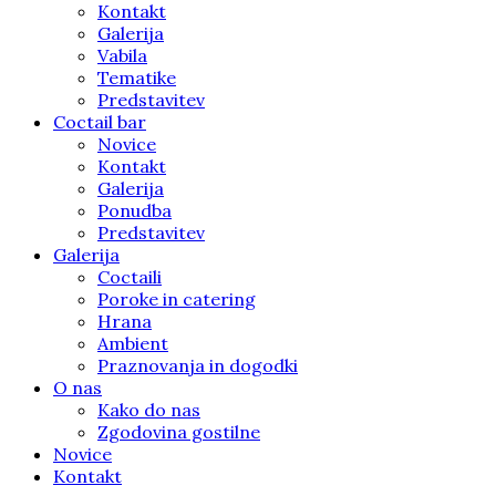
Kontakt
Galerija
Vabila
Tematike
Predstavitev
Coctail bar
Novice
Kontakt
Galerija
Ponudba
Predstavitev
Galerija
Coctaili
Poroke in catering
Hrana
Ambient
Praznovanja in dogodki
O nas
Kako do nas
Zgodovina gostilne
Novice
Kontakt