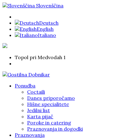
Slovenščina
Deutsch
English
Italiano
Topol pri Medvodah 1
Ponudba
Coctaili
Danes priporočamo
Hišne specialitete
Jedilni list
Karta pijač
Poroke in catering
Praznovanja in dogodki
Praznovanja