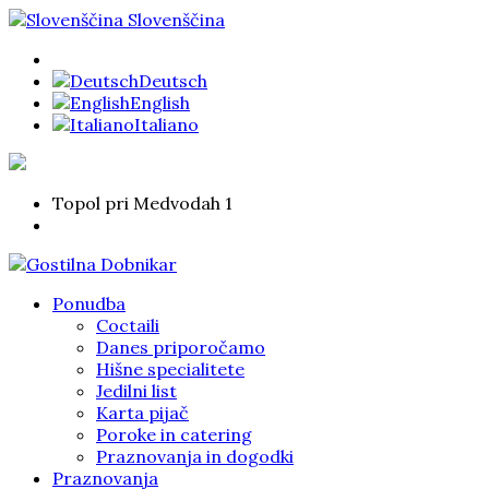
Slovenščina
Deutsch
English
Italiano
Topol pri Medvodah 1
Ponudba
Coctaili
Danes priporočamo
Hišne specialitete
Jedilni list
Karta pijač
Poroke in catering
Praznovanja in dogodki
Praznovanja