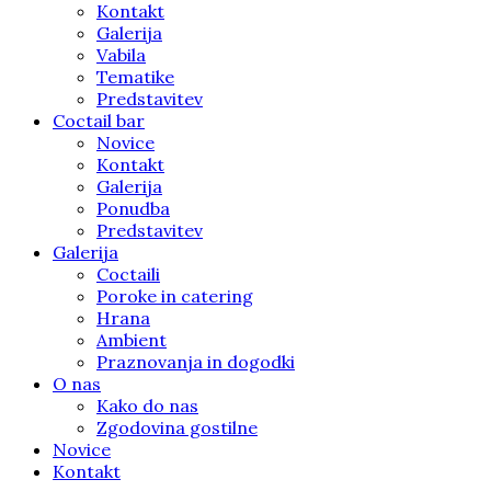
Kontakt
Galerija
Vabila
Tematike
Predstavitev
Coctail bar
Novice
Kontakt
Galerija
Ponudba
Predstavitev
Galerija
Coctaili
Poroke in catering
Hrana
Ambient
Praznovanja in dogodki
O nas
Kako do nas
Zgodovina gostilne
Novice
Kontakt