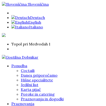
Slovenščina
Deutsch
English
Italiano
Topol pri Medvodah 1
Ponudba
Coctaili
Danes priporočamo
Hišne specialitete
Jedilni list
Karta pijač
Poroke in catering
Praznovanja in dogodki
Praznovanja