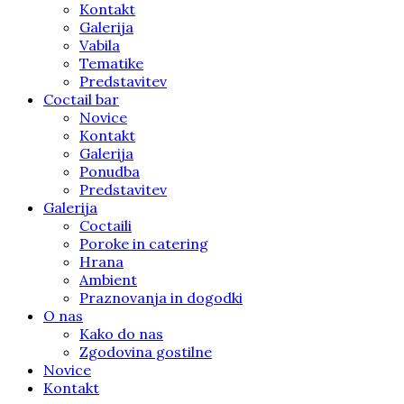
Kontakt
Galerija
Vabila
Tematike
Predstavitev
Coctail bar
Novice
Kontakt
Galerija
Ponudba
Predstavitev
Galerija
Coctaili
Poroke in catering
Hrana
Ambient
Praznovanja in dogodki
O nas
Kako do nas
Zgodovina gostilne
Novice
Kontakt