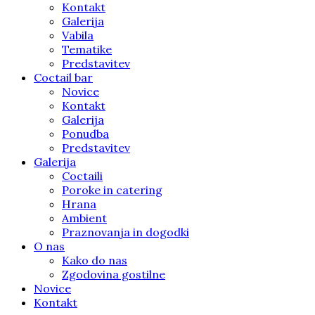
Kontakt
Galerija
Vabila
Tematike
Predstavitev
Coctail bar
Novice
Kontakt
Galerija
Ponudba
Predstavitev
Galerija
Coctaili
Poroke in catering
Hrana
Ambient
Praznovanja in dogodki
O nas
Kako do nas
Zgodovina gostilne
Novice
Kontakt