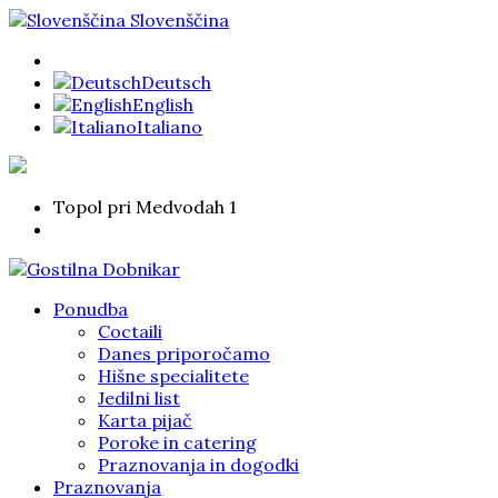
Slovenščina
Deutsch
English
Italiano
Topol pri Medvodah 1
Ponudba
Coctaili
Danes priporočamo
Hišne specialitete
Jedilni list
Karta pijač
Poroke in catering
Praznovanja in dogodki
Praznovanja