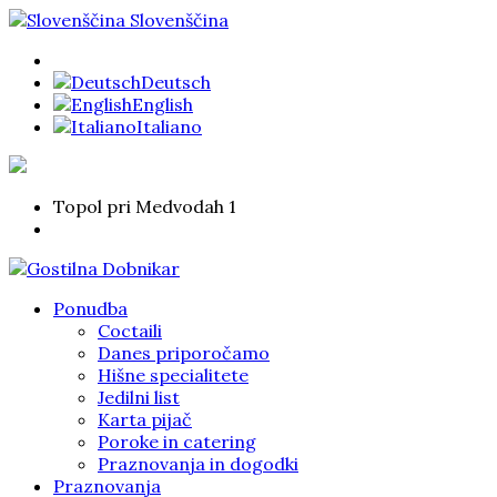
Slovenščina
Deutsch
English
Italiano
Topol pri Medvodah 1
Ponudba
Coctaili
Danes priporočamo
Hišne specialitete
Jedilni list
Karta pijač
Poroke in catering
Praznovanja in dogodki
Praznovanja