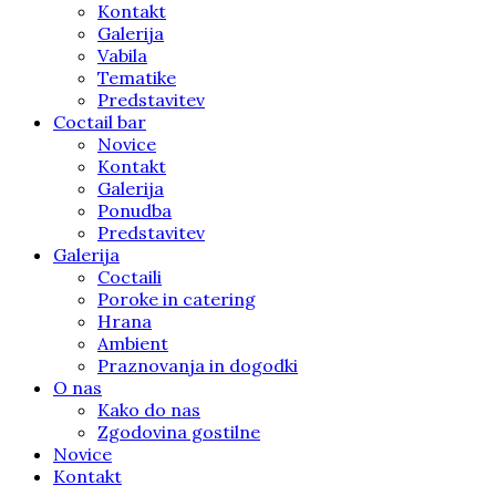
Kontakt
Galerija
Vabila
Tematike
Predstavitev
Coctail bar
Novice
Kontakt
Galerija
Ponudba
Predstavitev
Galerija
Coctaili
Poroke in catering
Hrana
Ambient
Praznovanja in dogodki
O nas
Kako do nas
Zgodovina gostilne
Novice
Kontakt