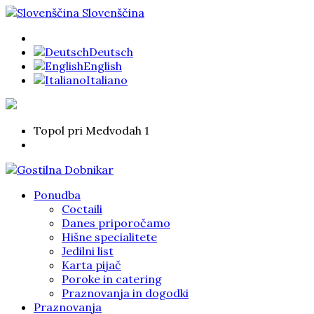
Slovenščina
Deutsch
English
Italiano
Topol pri Medvodah 1
Ponudba
Coctaili
Danes priporočamo
Hišne specialitete
Jedilni list
Karta pijač
Poroke in catering
Praznovanja in dogodki
Praznovanja