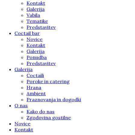
Kontakt
Galerija
Vabila
Tematike
Predstavitev
Coctail bar
Novice
Kontakt
Galerija
Ponudba
Predstavitev
Galerija
Coctaili
Poroke in catering
Hrana
Ambient
Praznovanja in dogodki
O nas
Kako do nas
Zgodovina gostilne
Novice
Kontakt