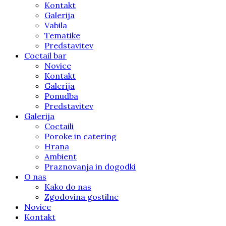
Kontakt
Galerija
Vabila
Tematike
Predstavitev
Coctail bar
Novice
Kontakt
Galerija
Ponudba
Predstavitev
Galerija
Coctaili
Poroke in catering
Hrana
Ambient
Praznovanja in dogodki
O nas
Kako do nas
Zgodovina gostilne
Novice
Kontakt