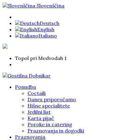
Slovenščina
Deutsch
English
Italiano
Topol pri Medvodah 1
Ponudba
Coctaili
Danes priporočamo
Hišne specialitete
Jedilni list
Karta pijač
Poroke in catering
Praznovanja in dogodki
Praznovanja