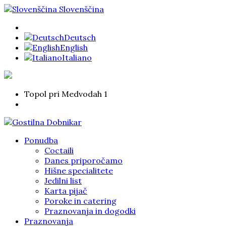
Slovenščina
Deutsch
English
Italiano
Topol pri Medvodah 1
Ponudba
Coctaili
Danes priporočamo
Hišne specialitete
Jedilni list
Karta pijač
Poroke in catering
Praznovanja in dogodki
Praznovanja