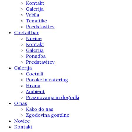
Kontakt
Galerija
Vabila
Tematike
Predstavitev
Coctail bar
Novice
Kontakt
Galerija
Ponudba
Predstavitev
Galerija
Coctaili
Poroke in catering
Hrana
Ambient
Praznovanja in dogodki
O nas
Kako do nas
Zgodovina gostilne
Novice
Kontakt