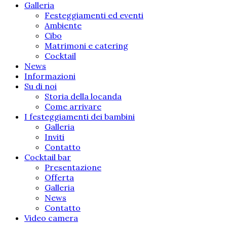
Galleria
Festeggiamenti ed eventi
Ambiente
Cibo
Matrimoni e catering
Cocktail
News
Informazioni
Su di noi
Storia della locanda
Come arrivare
I festeggiamenti dei bambini
Galleria
Inviti
Contatto
Cocktail bar
Presentazione
Offerta
Galleria
News
Contatto
Video camera