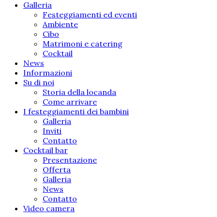
Galleria
Festeggiamenti ed eventi
Ambiente
Cibo
Matrimoni e catering
Cocktail
News
Informazioni
Su di noi
Storia della locanda
Come arrivare
I festeggiamenti dei bambini
Galleria
Inviti
Contatto
Cocktail bar
Presentazione
Offerta
Galleria
News
Contatto
Video camera