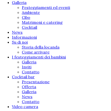
Galleria
Festeggiamenti ed eventi
Ambiente
Cibo
Matrimoni e catering
Cocktail
News
Informazioni
Su di noi
Storia della locanda
Come arrivare
I festeggiamenti dei bambini
Galleria
Inviti
Contatto
Cocktail bar
Presentazione
Offerta
Galleria
News
Contatto
Video camera