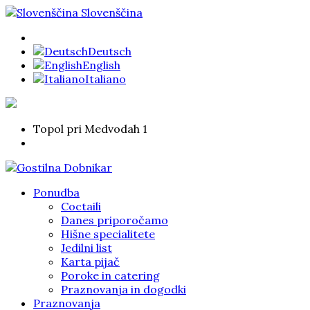
Slovenščina
Deutsch
English
Italiano
Topol pri Medvodah 1
Ponudba
Coctaili
Danes priporočamo
Hišne specialitete
Jedilni list
Karta pijač
Poroke in catering
Praznovanja in dogodki
Praznovanja