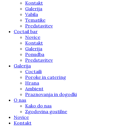
Kontakt
Galerija
Vabila
Tematike
Predstavitev
Coctail bar
Novice
Kontakt
Galerija
Ponudba
Predstavitev
Galerija
Coctaili
Poroke in catering
Hrana
Ambient
Praznovanja in dogodki
O nas
Kako do nas
Zgodovina gostilne
Novice
Kontakt