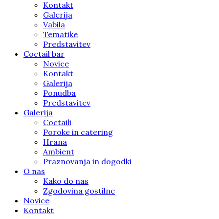
Kontakt
Galerija
Vabila
Tematike
Predstavitev
Coctail bar
Novice
Kontakt
Galerija
Ponudba
Predstavitev
Galerija
Coctaili
Poroke in catering
Hrana
Ambient
Praznovanja in dogodki
O nas
Kako do nas
Zgodovina gostilne
Novice
Kontakt