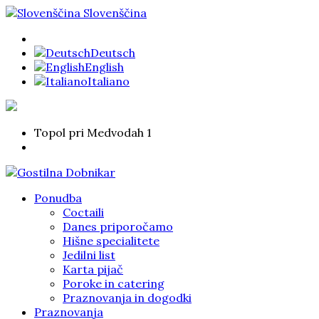
Slovenščina
Deutsch
English
Italiano
Topol pri Medvodah 1
Ponudba
Coctaili
Danes priporočamo
Hišne specialitete
Jedilni list
Karta pijač
Poroke in catering
Praznovanja in dogodki
Praznovanja